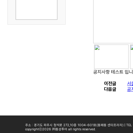
공지사항 테스트 입니
이전글
서
다음글
공
주소 : 경기도 파주시 청석로 272,10층 1004-601호(동패동 센타프라자) | TEL : 01
copyrightⓒ2026 ㈜동성투어 all rights reserved.